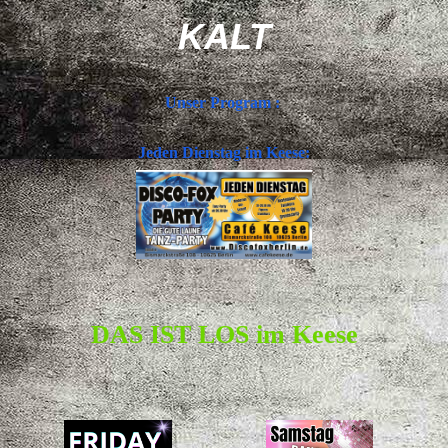
KALT
Unser Program :
Jeden Dienstag im Keese:
DAS IST LOS
im Keese