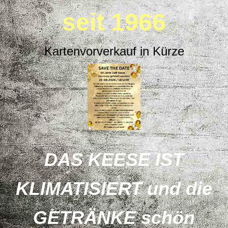
seit 1966
Kartenvorverkauf in Kürze
DAS KEESE IST
KLIMATISIERT und die
GETRÄNKE schön