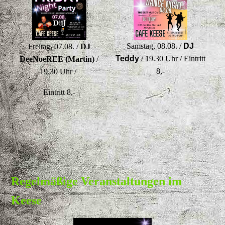
Samstag, 08.08. /
DJ
Freitag, 07.08. /
DJ
Teddy
/ 19.30 Uhr / Eintritt
DeeNoeREE (Martin)
/
8,-
19.30 Uhr /
Eintritt 8,-
Regelmäßige Veranstaltungen im
Keese